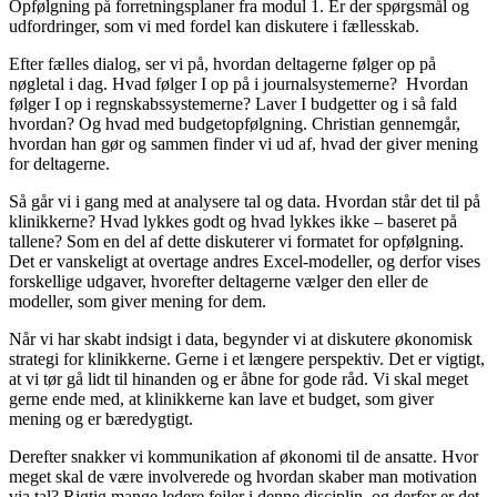
Opfølgning på forretningsplaner fra modul 1. Er der spørgsmål og
udfordringer, som vi med fordel kan diskutere i fællesskab.
Efter fælles dialog, ser vi på, hvordan deltagerne følger op på
nøgletal i dag. Hvad følger I op på i journalsystemerne? Hvordan
følger I op i regnskabssystemerne? Laver I budgetter og i så fald
hvordan? Og hvad med budgetopfølgning. Christian gennemgår,
hvordan han gør og sammen finder vi ud af, hvad der giver mening
for deltagerne.
Så går vi i gang med at analysere tal og data. Hvordan står det til på
klinikkerne? Hvad lykkes godt og hvad lykkes ikke – baseret på
tallene? Som en del af dette diskuterer vi formatet for opfølgning.
Det er vanskeligt at overtage andres Excel-modeller, og derfor vises
forskellige udgaver, hvorefter deltagerne vælger den eller de
modeller, som giver mening for dem.
Når vi har skabt indsigt i data, begynder vi at diskutere økonomisk
strategi for klinikkerne. Gerne i et længere perspektiv. Det er vigtigt,
at vi tør gå lidt til hinanden og er åbne for gode råd. Vi skal meget
gerne ende med, at klinikkerne kan lave et budget, som giver
mening og er bæredygtigt.
Derefter snakker vi kommunikation af økonomi til de ansatte. Hvor
meget skal de være involverede og hvordan skaber man motivation
via tal? Rigtig mange ledere fejler i denne disciplin, og derfor er det