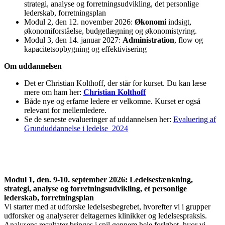
strategi, analyse og forretningsudvikling, det personlige
lederskab, forretningsplan
Modul 2, den 12. november 2026:
Økonomi
indsigt,
økonomiforståelse, budgetlægning og økonomistyring.
Modul 3, den 14. januar 2027:
Administration
, flow og
kapacitetsopbygning og effektivisering
Om uddannelsen
Det er Christian Kolthoff, der står for kurset. Du kan læse
mere om ham her:
Christian Kolthoff
Både nye og erfarne ledere er velkomne. Kurset er også
relevant for mellemledere.
Se de seneste evalueringer af uddannelsen her:
Evaluering af
Grunduddannelse i ledelse_2024
Modul 1, den. 9-10. september 2026: Ledelsestænkning,
strategi, analyse og forretningsudvikling, et personlige
lederskab, forretningsplan
Vi starter med at udforske ledelsesbegrebet, hvorefter vi
i
grupper
udforsker og analyserer deltagernes klinikker og
ledelse
spraksis.
Analysens resultater bringes
i
spil gennem hele forløbet, hvor vi