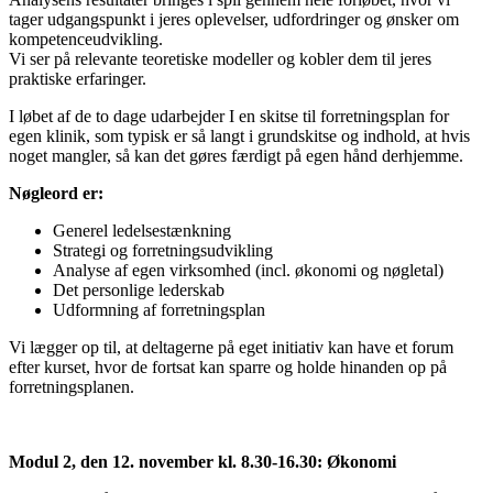
tager udgangspunkt
i
jeres oplevelser, udfordringer og ønsker om
kompetenceudvikling.
Vi ser på relevante teoretiske modeller og kobler dem til jeres
praktiske erfaringer.
I
løbet af de to dage udarbejder
I
en skitse til forretningsplan for
egen klinik, som typisk er så langt
i
grundskitse og
i
ndhold, at hvis
noget mangler, så kan det gøres færdigt på egen hånd derhjemme.
Nøgleord er:
Generel ledelsestænkning
Strategi og forretningsudvikling
Analyse af egen virksomhed (
i
ncl. økonomi og nøgletal)
Det personlige lederskab
Udformning af forretningsplan
Vi lægger op til, at deltagerne på eget
i
nitiativ kan have et forum
efter kurset, hvor de fortsat kan sparre og holde hinanden op på
forretningsplanen.
Modul 2, den 12. november kl. 8.30-16.30: Økonomi