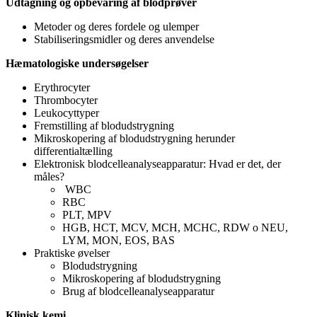
Udtagning og opbevaring af blodprøver
Metoder og deres fordele og ulemper
Stabiliseringsmidler og deres anvendelse
Hæmatologiske undersøgelser
Erythrocyter
Thrombocyter
Leukocyttyper
Fremstilling af blodudstrygning
Mikroskopering af blodudstrygning herunder
differentialtælling
Elektronisk blodcelleanalyseapparatur: Hvad er det, der
måles?
WBC
RBC
PLT, MPV
HGB, HCT, MCV, MCH, MCHC, RDW
o
NEU,
LYM, MON, EOS, BAS
Praktiske øvelser
Blodudstrygning
Mikroskopering af blodudstrygning
Brug af blodcelleanalyseapparatur
Klinisk kemi