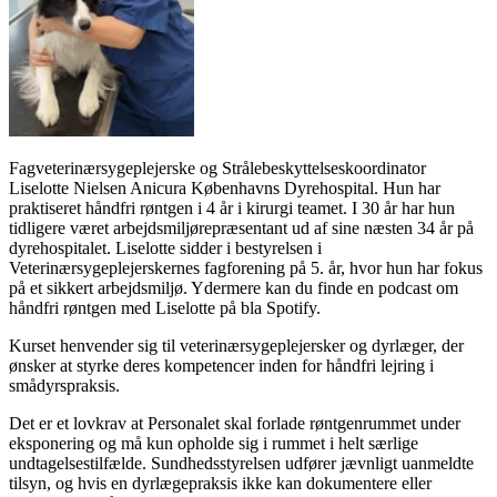
Fagveterinærsygeplejerske og Strålebeskyttelseskoordinator
Liselotte
Nielsen Anicura Københavns Dyrehospital. Hun har
praktiseret håndfri røntgen i 4 år i kirurgi teamet. I 30 år har hun
tidligere været arbejdsmiljørepræsentant ud af sine næsten 34 år på
dyrehospitalet.
Liselotte
sidder i bestyrelsen i
Veterinærsygeplejerskernes fagforening på 5. år, hvor hun har fokus
på et sikkert arbejdsmiljø. Ydermere kan du finde en podcast om
håndfri røntgen med
Liselotte
på bla Spotify.
Kurset henvender sig til veterinærsygeplejersker og dyrlæger, der
ønsker at styrke deres kompetencer inden for håndfri lejring i
smådyrspraksis.
Det er et lovkrav at Personalet skal forlade røntgenrummet under
eksponering og må kun opholde sig i rummet i helt særlige
undtagelsestilfælde. Sundhedsstyrelsen udfører jævnligt uanmeldte
tilsyn, og hvis en dyrlægepraksis ikke kan dokumentere eller