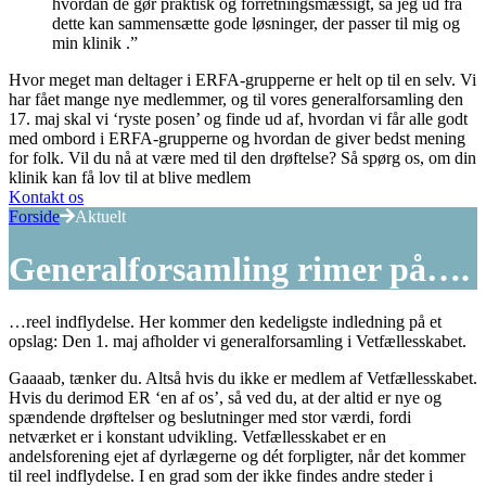
hvordan de gør praktisk og forretningsmæssigt, så jeg ud fra
dette kan sammensætte gode løsninger, der passer til mig og
min klinik .”
Hvor meget man deltager i ERFA-grupperne er helt op til en selv. Vi
har fået mange nye medlemmer, og til vores generalforsamling den
17. maj skal vi ‘ryste posen’ og finde ud af, hvordan vi får alle godt
med ombord i ERFA-grupperne og hvordan de giver bedst mening
for folk. Vil du nå at være med til den drøftelse? Så spørg os, om din
klinik kan få lov til at blive medlem
Kontakt os
Forside
Aktuelt
Generalforsamling rimer på….
…reel indflydelse. Her kommer den kedeligste indledning på et
opslag: Den 1. maj afholder vi generalforsamling i Vetfællesskabet.
Gaaaab, tænker du. Altså hvis du ikke er medlem af Vetfællesskabet.
Hvis du derimod ER ‘en af os’, så ved du, at der altid er nye og
spændende drøftelser og beslutninger med stor værdi, fordi
netværket er i konstant udvikling. Vetfællesskabet er en
andelsforening ejet af dyrlægerne og dét forpligter, når det kommer
til reel indflydelse. I en grad som der ikke findes andre steder i