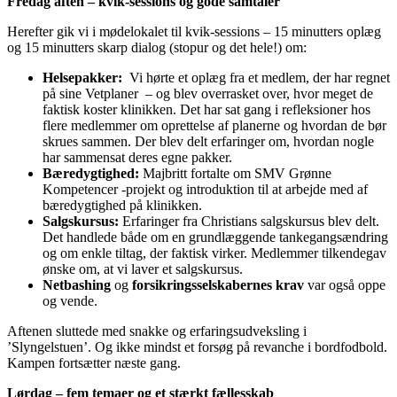
Fredag aften – kvik-sessions og gode samtaler
Herefter gik vi i mødelokalet til kvik-sessions – 15 minutters oplæg
og 15 minutters skarp dialog (stopur og det hele!) om:
Helsepakker:
Vi hørte et oplæg fra et medlem, der har regnet
på sine Vetplaner – og blev overrasket over, hvor meget de
faktisk koster klinikken. Det har sat gang i refleksioner hos
flere medlemmer om oprettelse af planerne og hvordan de bør
skrues sammen. Der blev delt erfaringer om, hvordan nogle
har sammensat deres egne pakker.
Bæredygtighed:
Majbritt fortalte om SMV Grønne
Kompetencer -projekt og introduktion til at arbejde med af
bæredygtighed på klinikken.
Salgskursus:
Erfaringer fra Christians salgskursus blev delt.
Det handlede både om en grundlæggende tankegangsændring
og om enkle tiltag, der faktisk virker. Medlemmer tilkendegav
ønske om, at vi laver et salgskursus.
Netbashing
og
forsikringsselskabernes krav
var også oppe
og vende.
Aftenen sluttede med snakke og erfaringsudveksling i
’Slyngelstuen’. Og ikke mindst et forsøg på revanche i bordfodbold.
Kampen fortsætter næste gang.
Lørdag – fem temaer og et stærkt fællesskab