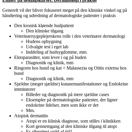
Emner på heldagskurset: Dermatologi i praksis
Generelt vil der bliver fokuseret meget på den kliniske vinkel og på
håndtering og udredning af dermatologiske patienter i praksis
Den kronisk kløende hudpatient
Den kliniske tilgang
Veterinærsygeplejerskens rolle i den veterinære dermatologi
Hudens opbygning
Udvalgte test i eget lab
Inddeling af hudsygdomme, mm.
Ektoparasitter, som lever i og på huden
Diagnostik og klinik, mm
Ringorm hos hund og kat + Malassezia og Otitis externa hos
hund
Diagnostik og klinik, mm
Sjældne (meget sjældne) kutanemanifestationer og Endokrine
immitatorer
Billeder og diagnostik på mere sjældne cases
Eksempler på dermatologiske patienter, der ligner
endokrine lidelser, men som ikke er det
Mm.
Atopisk dermatitis
Atopi er en klinisk diagnose, som stilles i klinikken
Kort gennemgang af den kliniske tilgang til atopi
Er allergitest spild af tid?