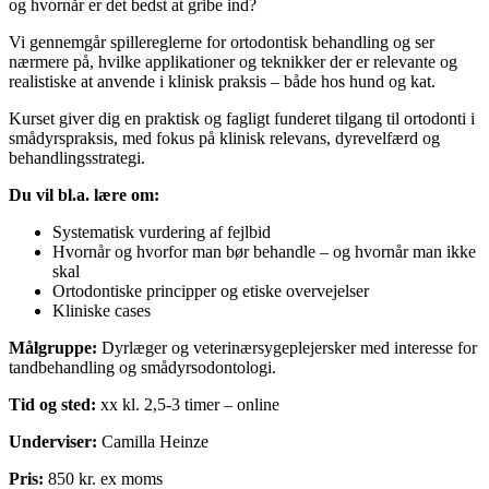
og hvornår er det bedst at gribe ind?
Vi gennemgår spillereglerne for ortodontisk behandling og ser
nærmere på, hvilke applikationer og teknikker der er relevante og
realistiske at anvende i klinisk praksis – både hos hund og kat.
Kurset giver dig en praktisk og fagligt funderet tilgang til ortodonti i
smådyrspraksis, med fokus på klinisk relevans, dyrevelfærd og
behandlingsstrategi.
Du vil bl.a. lære om:
Systematisk vurdering af fejlbid
Hvornår og hvorfor man bør behandle – og hvornår man ikke
skal
Ortodontiske principper og etiske overvejelser
Kliniske cases
Målgruppe:
Dyrlæger og veterinærsygeplejersker med interesse for
tandbehandling og smådyrsodontologi.
Tid og sted:
xx kl. 2,5-3 timer – online
Underviser:
Camilla Heinze
Pris:
850 kr. ex moms