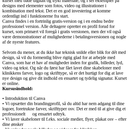
kurset med både digitalt og trykt materiale, og I ser eksempler på
designs med elementer som fotos, video og illustrationer i
kombination med tekst. Det er en god investering at komme
ordentligt ind i funktionerne fra start.
Canva findes i en fortrinlig gratis-version og i en endnu bedre
professionel version. Alle deltagere opretter en profil forud for
kurset, som primært vil foregå i gratis versionen, men der vil også
være demonstrationer af mulighederne i betalingsversionen og nogle
af de nyeste features.
Selvom du mener, at du ikke har teknisk snilde eller blik for dét med
design, så vil du formentlig blive rigtig glad for at arbejde med
Canva, som har et hav af muligheder inden for grafik, billeder, lyd,
video og tekst. Og når du først har fået lavet dine skabeloner med
klinikkens farver, logo og skrifttype, så er det hurtigt for dig at lave
nye design og give dit indhold en ensartet og tydelig signatur. Kurset
er online.
Kursusindhold:
• Introduktion til Canva
• Vi opsætter din brandingprofil, så du altid har nem adgang til dine
logoer, foretrukne farver, skrifttyper osv. Det er med til at give dig et
professionelt og ensartet udtryk.
• Vi laver skabeloner til f.eks. sociale medier, flyer, plakat osv – efter
dine ønsker