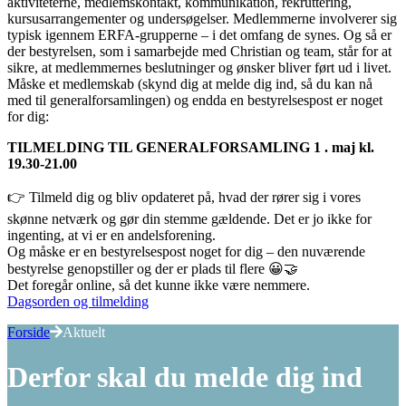
aktiviteterne, medlemskontakt, kommunikation, rekruttering,
kursusarrangementer og undersøgelser. Medlemmerne involverer sig
typisk igennem ERFA-grupperne – i det omfang de synes. Og så er
der bestyrelsen, som i samarbejde med Christian og team, står for at
sikre, at medlemmernes beslutninger og ønsker bliver ført ud i livet.
Måske et medlemskab (skynd dig at melde dig ind, så du kan nå
med til generalforsamlingen) og endda en bestyrelsespost er noget
for dig:
TILMELDING TIL GENERALFORSAMLING 1 . maj kl.
19.30-21.00
👉 Tilmeld dig og bliv opdateret på, hvad der rører sig i vores
skønne netværk og gør din stemme gældende. Det er jo ikke for
ingenting, at vi er en andelsforening.
Og måske er en bestyrelsespost noget for dig – den nuværende
bestyrelse genopstiller og der er plads til flere 😀🤝
Det foregår online, så det kunne ikke være nemmere.
Dagsorden og tilmelding
Forside
Aktuelt
Derfor skal du melde dig ind