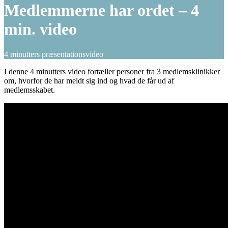
Medlemmerne har ordet – 4
min. video
4 minutters præsentationsvideo
I denne 4 minutters video fortæller personer fra 3 medlemsklinikker
om, hvorfor de har meldt sig ind og hvad de får ud af
medlemsskabet.