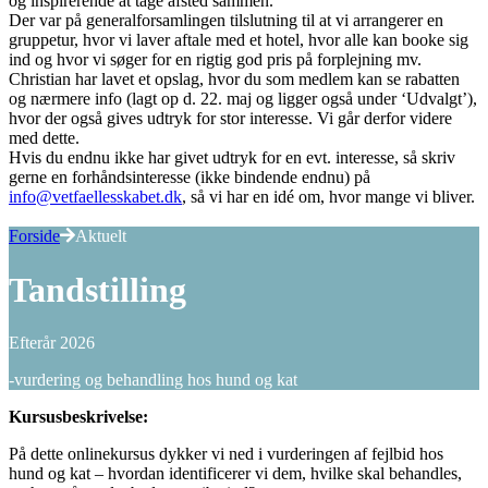
og inspirerende at tage afsted sammen.
Der var på generalforsamlingen tilslutning til at vi arrangerer en
gruppetur, hvor vi laver aftale med et hotel, hvor alle kan booke sig
ind og hvor vi søger for en rigtig god pris på forplejning mv.
Christian har lavet et opslag, hvor du som medlem kan se rabatten
og nærmere info (lagt op d. 22. maj og ligger også under ‘Udvalgt’),
hvor der også gives udtryk for stor interesse. Vi går derfor videre
med dette.
Hvis du endnu ikke har givet udtryk for en evt. interesse, så skriv
gerne en forhåndsinteresse (ikke bindende endnu) på
info@vetfaellesskabet.dk
, så vi har en idé om, hvor mange vi bliver.
Forside
Aktuelt
Tandstilling
Efterår 2026
-vurdering og behandling hos hund og kat
Kursusbeskrivelse:
På dette onlinekursus dykker vi ned i vurderingen af fejlbid hos
hund og kat – hvordan identificerer vi dem, hvilke skal behandles,