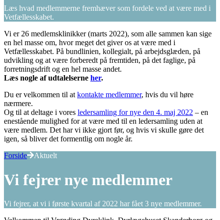
Læs hvad medlemmerne fremhæver som fordele ved at være med i
Vetfællesskabet.
Vi er 26 medlemsklinikker (marts 2022), som alle sammen kan sige
en hel masse om, hvor meget det giver os at være med i
Vetfællesskabet. På bundlinien, kollegialt, på arbejdsglæden, på
udvikling og at være forberedt på fremtiden, på det faglige, på
forretningsdrift og en hel masse andet.
Læs nogle af udtalelserne
her
.
Du er velkommen til at
kontakte medlemmer
, hvis du vil høre
nærmere.
Og til at deltage i vores
ledersamling for nye den 4. maj 2022
– en
enestående mulighed for at være med til en ledersamling uden at
være medlem. Det har vi ikke gjort før, og hvis vi skulle gøre det
igen, så bliver det formentlig om nogle år.
Forside
Aktuelt
Vi fejrer nye medlemmer
Vi fejrer, at vi i første kvartal af 2022 har fået 3 nye medlemmer.