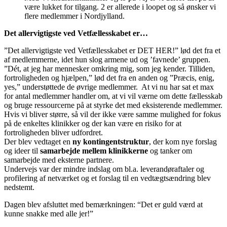
være lukket for tilgang. 2 er allerede i loopet og så ønsker vi
flere medlemmer i Nordjylland.
Det allervigtigste ved Vetfællesskabet er…
”Det allervigtigste ved Vetfællesskabet er DET HER!” lød det fra et
af medlemmerne, idet hun slog armene ud og ’favnede’ gruppen.
”Dét, at jeg har mennesker omkring mig, som jeg kender. Tilliden,
fortroligheden og hjælpen,” lød det fra en anden og ”Præcis, enig,
yes,” understøttede de øvrige medlemmer. At vi nu har sat et max
for antal medlemmer handler om, at vi vil værne om dette fællesskab
og bruge ressourcerne på at styrke det med eksisterende medlemmer.
Hvis vi bliver større, så vil der ikke være samme mulighed for fokus
på de enkeltes klinikker og der kan være en risiko for at
fortroligheden bliver udfordret.
Der blev vedtaget en
ny kontingentstruktur
, der kom nye forslag
og ideer til
samarbejde mellem klinikkerne
og tanker om
samarbejde med eksterne partnere.
Undervejs var der mindre indslag om bl.a. leverandøraftaler og
profilering af netværket og et forslag til en vedtægtsændring blev
nedstemt.
Dagen blev afsluttet med bemærkningen: “Det er guld værd at
kunne snakke med alle jer!”