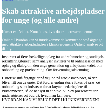
Skab attraktive arbejdspladser
for unge (og alle andre)
Kurset er afviklet. Kontakt os, hvis du er interesseret i emnet.
Online: Hvordan kan vi imødekomme de kommende små årgange
med attraktive arbejdspladser i klinikverdenen? Oplæg, analyse og
dialog.
Inspireret af flere forskellige oplæg fra andre brancher og studiejob-
rekrutteringsbureau samt analyser inviterer vi til onlinesession med
oplæg og dialog om den unge generation og arbejdsmarkedet, om
onboarding og præboarding. Om forventningsafstemning.
Historisk små årgange er på vej ind på arbejdsmarkedet, så der
bliver rift om de unge. Det fordrer endnu større fokus på præ- og
onboarding samt indsatsen for at knytte medarbejdere til
virksomheden, så de har lyst til at blive. Vi blev præsenteret for
undersøgelser og bud på, hvad man kan gøre.
HVORDAN KAN VI BRUGE DET I KLINIKVERDENEN?
Arrangementet er online for Vetfællesskabets klinikker og de