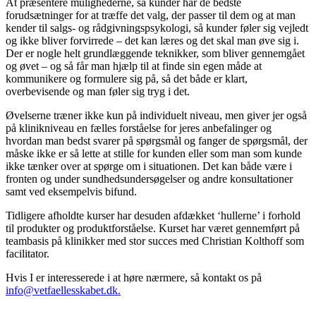
At præsentere mulighederne, så kunder har de bedste
forudsætninger for at træffe det valg, der passer til dem og at man
kender til salgs- og rådgivningspsykologi, så kunder føler sig vejledt
og ikke bliver forvirrede – det kan læres og det skal man øve sig i.
Der er nogle helt grundlæggende teknikker, som bliver gennemgået
og øvet – og så får man hjælp til at finde sin egen måde at
kommunikere og formulere sig på, så det både er klart,
overbevisende og man føler sig tryg i det.
Øvelserne træner ikke kun på individuelt niveau, men giver jer også
på klinikniveau en fælles forståelse for jeres anbefalinger og
hvordan man bedst svarer på spørgsmål og fanger de spørgsmål, der
måske ikke er så lette at stille for kunden eller som man som kunde
ikke tænker over at spørge om i situationen. Det kan både være i
fronten og under sundhedsundersøgelser og andre konsultationer
samt ved eksempelvis bifund.
Tidligere afholdte kurser har desuden afdækket ‘hullerne’ i forhold
til produkter og produktforståelse. Kurset har været gennemført på
teambasis på klinikker med stor succes med Christian Kolthoff som
facilitator.
Hvis I er interesserede i at høre nærmere, så kontakt os på
info@vetfaellesskabet.dk.