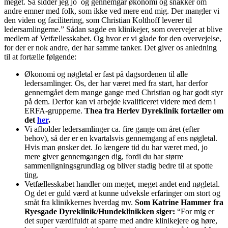
meget. Så sidder jeg jo og gennemgår økonomi og snakker om
andre emner med folk, som ikke ved mere end mig. Der mangler vi
den viden og facilitering, som Christian Kolthoff leverer til
ledersamlingerne.” Sådan sagde en klinikejer, som overvejer at blive
medlem af Vetfællesskabet. Og hvor er vi glade for den overvejelse,
for der er nok andre, der har samme tanker. Det giver os anledning
til at fortælle følgende:
Økonomi og nøgletal er fast på dagsordenen til alle
ledersamlinger. Os, der har været med fra start, har derfor
gennemgået dem mange gange med Christian og har godt styr
på dem. Derfor kan vi arbejde kvalificeret videre med dem i
ERFA-grupperne.
Thea fra Herlev Dyreklinik fortæller om
det
her
.
Vi afholder ledersamlinger ca. fire gange om året (efter
behov), så der er en kvartalsvis gennemgang af ens nøgletal.
Hvis man ønsker det. Jo længere tid du har været med, jo
mere giver gennemgangen dig, fordi du har større
sammenligningsgrundlag og bliver stadig bedre til at spotte
ting.
Vetfællesskabet handler om meget, meget andet end nøgletal.
Og det er guld værd at kunne udveksle erfaringer om stort og
småt fra klinikkernes hverdag mv.
Som Katrine Hammer fra
Ryesgade Dyreklinik/Hundeklinikken siger:
“For mig er
det super værdifuldt at sparre med andre klinikejere og høre,