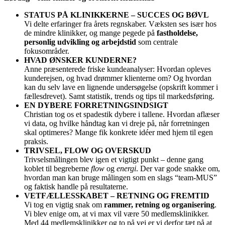
STATUS PÅ KLINIKKERNE – SUCCES OG BØVL
Vi delte erfaringer fra årets regnskaber. Væksten ses især hos
de mindre klinikker, og mange pegede på
fastholdelse,
personlig udvikling og arbejdstid
som centrale
fokusområder.
HVAD ØNSKER KUNDERNE?
Anne præsenterede friske kundeanalyser: Hvordan opleves
kunderejsen, og hvad drømmer klienterne om? Og hvordan
kan du selv lave en lignende undersøgelse (opskrift kommer i
fællesdrevet). Samt statistik, trends og tips til markedsføring.
EN DYBERE FORRETNINGSINDSIGT
Christian tog os et spadestik dybere i tallene. Hvordan aflæser
vi data, og hvilke håndtag kan vi dreje på, når forretningen
skal optimeres? Mange fik konkrete idéer med hjem til egen
praksis.
TRIVSEL, FLOW OG OVERSKUD
Trivselsmålingen blev igen et vigtigt punkt – denne gang
koblet til begreberne
flow
og
energi
. Der var gode snakke om,
hvordan man kan bruge målingen som en slags “team-MUS”
og faktisk handle på resultaterne.
VETFÆLLESSKABET – RETNING OG FREMTID
Vi tog en vigtig snak om
rammer, retning og organisering
.
Vi blev enige om, at vi max vil være 50 medlemsklinikker.
Med 44 medlemsklinikker og to på vej er vi derfor tæt på at