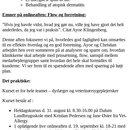
Behandling af atopisk dermatitis
Emner på onlineaften: Flow og forretning:
”Hvis jeg havde vidst, hvad jeg gør nu, ville jeg have gjort det helt
anderledes, da jeg var i praksis”. Citat Ayoe Klingenberg.
Denne aften fokuserer vi på, hvorledes god faglighed kan omsættes
til en effektiv hverdag og en god forretning. Ayoe og Christian
arbejder hen over sommeren på at analysere og sparre om, hvordan
klinikkerne skal arbejde med prissætning, flow, samspil mellem
medarbejdergrupper samt hvordan det hele skal formidles til
kunderne. Vi ser frem til en spændende aften med sparring på højt
plan.
Det praktiske:
Kurset er for hele teamet – dyrlæger og veterinærsygeplejersker
Kurset består af :
Heldagskursus d. 31. august kl. 8.30-16.00 på Dalum
Landbrugsskole med Kristian Pedersen og Jane Øster fra Vet-
Allergy
1 opfølgende live onlineaften d. 19. september kl. 18-21 med