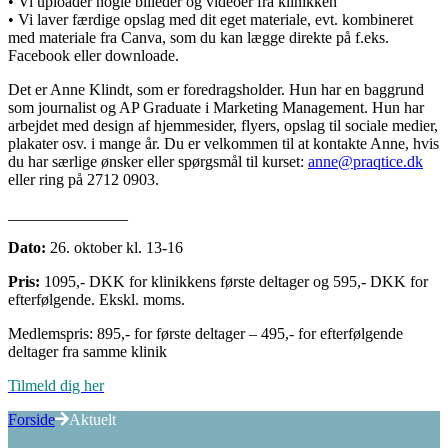
• Vi uploader nogle billeder og videoer fra klinikken
• Vi laver færdige opslag med dit eget materiale, evt. kombineret
med materiale fra Canva, som du kan lægge direkte på f.eks.
Facebook eller downloade.
Det er Anne Klindt, som er foredragsholder. Hun har en baggrund
som journalist og AP Graduate i Marketing Management. Hun har
arbejdet med design af hjemmesider, flyers, opslag til sociale medier,
plakater osv. i mange år. Du er velkommen til at kontakte Anne, hvis
du har særlige ønsker eller spørgsmål til kurset:
anne@praqtice.dk
eller ring på 2712 0903.
_______________
Dato:
26. oktober kl. 13-16
Pris:
1095,- DKK for klinikkens første deltager og 595,- DKK for
efterfølgende. Ekskl. moms.
Medlemspris: 895,- for første deltager – 495,- for efterfølgende
deltager fra samme klinik
Tilmeld dig her
Forside
Aktuelt