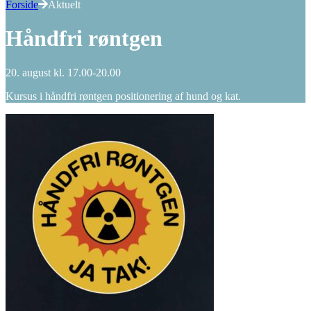
Forside
Aktuelt
Håndfri røntgen
20. august kl. 17.00-20.00
Kursus i håndfri røntgen positionering af hund og kat.