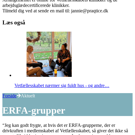
arbejdsglædecertificerede klinikker.
Tilmeld dig ved at sende en mail til: jannie@praqtice.dk
Læs også
Vetfællesskabet nærmer sig fuldt hus - og andre…
Forside
Aktuelt
ERFA-grupper
“Jeg kan godt frygte, at hvis det er ERFA-grupperne, der er
drivkraften i medlemskabet af Vetfællesskabet, så giver det ikke så