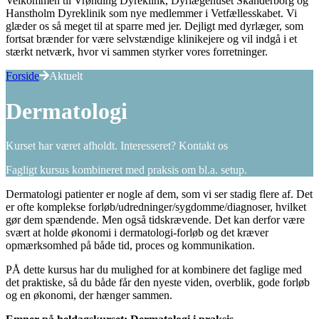
Velkommen til Vrønding Dyreklink, Dyrlægehuset Skanderborg og
Hanstholm Dyreklinik som nye medlemmer i Vetfællesskabet. Vi
glæder os så meget til at sparre med jer. Dejligt med dyrlæger, som
fortsat brænder for være selvstændige klinikejere og vil indgå i et
stærkt netværk, hvor vi sammen styrker vores forretninger.
Forside
Aktuelt
Dermatologi
Kurset har været afholdt. Interesseret? Kontakt os
Fagligt kursus kombineret med praksis om bl.a. setup.
Dermatologi patienter er nogle af dem, som vi ser stadig flere af. Det
er ofte komplekse forløb/udredninger/sygdomme/diagnoser, hvilket
gør dem spændende. Men også tidskrævende. Det kan derfor være
svært at holde økonomi i dermatologi-forløb og det kræver
opmærksomhed på både tid, proces og kommunikation.
PÅ dette kursus har du mulighed for at kombinere det faglige med
det praktiske, så du både får den nyeste viden, overblik, gode forløb
og en økonomi, der hænger sammen.