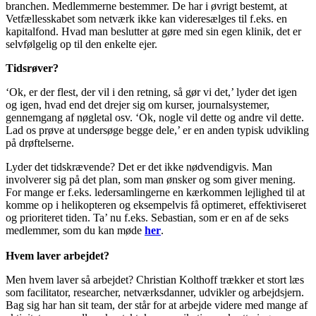
branchen. Medlemmerne bestemmer. De har i øvrigt bestemt, at
Vetfællesskabet som netværk ikke kan videresælges til f.eks. en
kapitalfond. Hvad man beslutter at gøre med sin egen klinik, det er
selvfølgelig op til den enkelte ejer.
Tidsrøver?
‘Ok, er der flest, der vil i den retning, så gør vi det,’ lyder det igen
og igen, hvad end det drejer sig om kurser, journalsystemer,
gennemgang af nøgletal osv. ‘Ok, nogle vil dette og andre vil dette.
Lad os prøve at undersøge begge dele,’ er en anden typisk udvikling
på drøftelserne.
Lyder det tidskrævende? Det er det ikke nødvendigvis. Man
involverer sig på det plan, som man ønsker og som giver mening.
For mange er f.eks. ledersamlingerne en kærkommen lejlighed til at
komme op i helikopteren og eksempelvis få optimeret, effektiviseret
og prioriteret tiden. Ta’ nu f.eks. Sebastian, som er en af de seks
medlemmer, som du kan møde
her
.
Hvem laver arbejdet?
Men hvem laver så arbejdet? Christian Kolthoff trækker et stort læs
som facilitator, researcher, netværksdanner, udvikler og arbejdsjern.
Bag sig har han sit team, der står for at arbejde videre med mange af