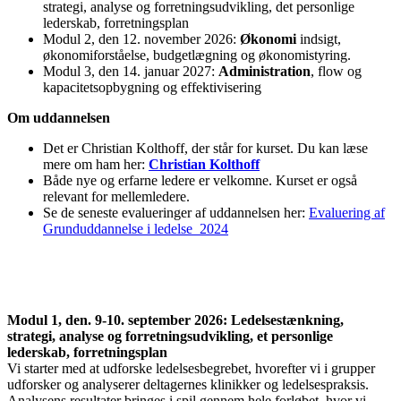
strategi, analyse og forretningsudvikling, det personlige
lederskab, forretningsplan
Modul 2, den 12. november 2026:
Økonomi
indsigt,
økonomiforståelse, budgetlægning og økonomistyring.
Modul 3, den 14. januar 2027:
Administration
, flow og
kapacitetsopbygning og effektivisering
Om uddannelsen
Det er Christian Kolthoff, der står for kurset. Du kan læse
mere om ham her:
Christian Kolthoff
Både nye og erfarne ledere er velkomne. Kurset er også
relevant for mellemledere.
Se de seneste evalueringer af uddannelsen her:
Evaluering af
Grunduddannelse i ledelse_2024
Modul 1, den. 9-10. september 2026: Ledelsestænkning,
strategi, analyse og forretningsudvikling, et personlige
lederskab, forretningsplan
Vi starter med at udforske ledelsesbegrebet, hvorefter vi
i
grupper
udforsker og analyserer deltagernes klinikker og
ledelse
spraksis.
Analysens resultater bringes
i
spil gennem hele forløbet, hvor vi