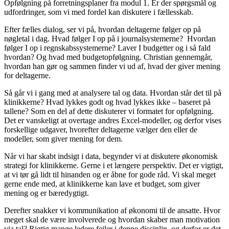
Opfølgning på forretningsplaner fra modul 1. Er der spørgsmål og
udfordringer, som vi med fordel kan diskutere i fællesskab.
Efter fælles dialog, ser vi på, hvordan deltagerne følger op på
nøgletal i dag. Hvad følger I op på i journalsystemerne? Hvordan
følger I op i regnskabssystemerne? Laver I budgetter og i så fald
hvordan? Og hvad med budgetopfølgning. Christian gennemgår,
hvordan han gør og sammen finder vi ud af, hvad der giver mening
for deltagerne.
Så går vi i gang med at analysere tal og data. Hvordan står det til på
klinikkerne? Hvad lykkes godt og hvad lykkes ikke – baseret på
tallene? Som en del af dette diskuterer vi formatet for opfølgning.
Det er vanskeligt at overtage andres Excel-modeller, og derfor vises
forskellige udgaver, hvorefter deltagerne vælger den eller de
modeller, som giver mening for dem.
Når vi har skabt indsigt i data, begynder vi at diskutere økonomisk
strategi for klinikkerne. Gerne i et længere perspektiv. Det er vigtigt,
at vi tør gå lidt til hinanden og er åbne for gode råd. Vi skal meget
gerne ende med, at klinikkerne kan lave et budget, som giver
mening og er bæredygtigt.
Derefter snakker vi kommunikation af økonomi til de ansatte. Hvor
meget skal de være involverede og hvordan skaber man motivation
via tal? Rigtig mange ledere fejler i denne disciplin, og derfor er det