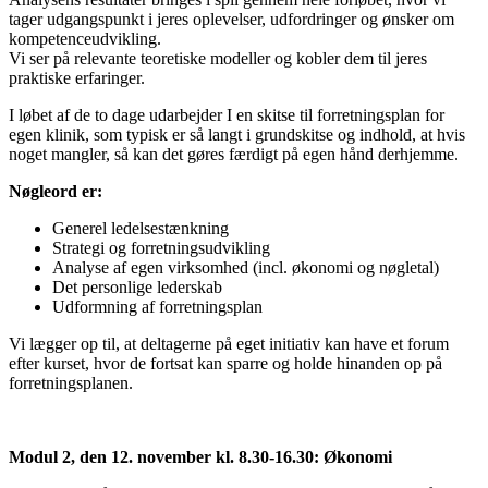
tager udgangspunkt
i
jeres oplevelser, udfordringer og ønsker om
kompetenceudvikling.
Vi ser på relevante teoretiske modeller og kobler dem til jeres
praktiske erfaringer.
I
løbet af de to dage udarbejder
I
en skitse til forretningsplan for
egen klinik, som typisk er så langt
i
grundskitse og
i
ndhold, at hvis
noget mangler, så kan det gøres færdigt på egen hånd derhjemme.
Nøgleord er:
Generel ledelsestænkning
Strategi og forretningsudvikling
Analyse af egen virksomhed (
i
ncl. økonomi og nøgletal)
Det personlige lederskab
Udformning af forretningsplan
Vi lægger op til, at deltagerne på eget
i
nitiativ kan have et forum
efter kurset, hvor de fortsat kan sparre og holde hinanden op på
forretningsplanen.
Modul 2, den 12. november kl. 8.30-16.30: Økonomi