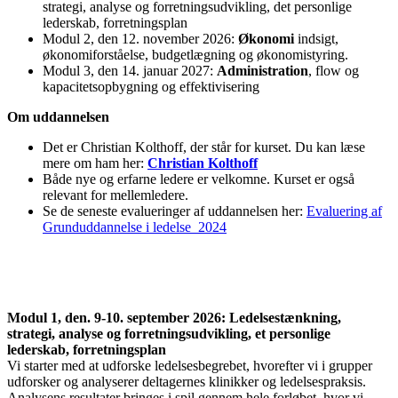
strategi, analyse og forretningsudvikling, det personlige
lederskab, forretningsplan
Modul 2, den 12. november 2026:
Økonomi
indsigt,
økonomiforståelse, budgetlægning og økonomistyring.
Modul 3, den 14. januar 2027:
Administration
, flow og
kapacitetsopbygning og effektivisering
Om uddannelsen
Det er Christian Kolthoff, der står for kurset. Du kan læse
mere om ham her:
Christian Kolthoff
Både nye og erfarne ledere er velkomne. Kurset er også
relevant for mellemledere.
Se de seneste evalueringer af uddannelsen her:
Evaluering af
Grunduddannelse i ledelse_2024
Modul 1, den. 9-10. september 2026: Ledelsestænkning,
strategi, analyse og forretningsudvikling, et personlige
lederskab, forretningsplan
Vi starter med at udforske ledelsesbegrebet, hvorefter vi
i
grupper
udforsker og analyserer deltagernes klinikker og
ledelse
spraksis.
Analysens resultater bringes
i
spil gennem hele forløbet, hvor vi