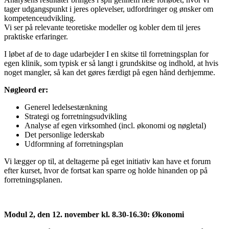
tager udgangspunkt
i
jeres oplevelser, udfordringer og ønsker om
kompetenceudvikling.
Vi ser på relevante teoretiske modeller og kobler dem til jeres
praktiske erfaringer.
I
løbet af de to dage udarbejder
I
en skitse til forretningsplan for
egen klinik, som typisk er så langt
i
grundskitse og
i
ndhold, at hvis
noget mangler, så kan det gøres færdigt på egen hånd derhjemme.
Nøgleord er:
Generel ledelsestænkning
Strategi og forretningsudvikling
Analyse af egen virksomhed (
i
ncl. økonomi og nøgletal)
Det personlige lederskab
Udformning af forretningsplan
Vi lægger op til, at deltagerne på eget
i
nitiativ kan have et forum
efter kurset, hvor de fortsat kan sparre og holde hinanden op på
forretningsplanen.
Modul 2, den 12. november kl. 8.30-16.30: Økonomi