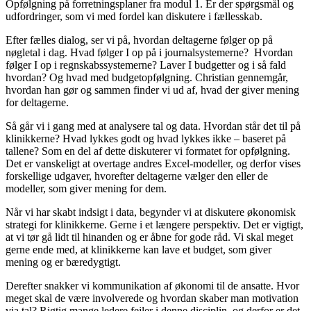
Opfølgning på forretningsplaner fra modul 1. Er der spørgsmål og
udfordringer, som vi med fordel kan diskutere i fællesskab.
Efter fælles dialog, ser vi på, hvordan deltagerne følger op på
nøgletal i dag. Hvad følger I op på i journalsystemerne? Hvordan
følger I op i regnskabssystemerne? Laver I budgetter og i så fald
hvordan? Og hvad med budgetopfølgning. Christian gennemgår,
hvordan han gør og sammen finder vi ud af, hvad der giver mening
for deltagerne.
Så går vi i gang med at analysere tal og data. Hvordan står det til på
klinikkerne? Hvad lykkes godt og hvad lykkes ikke – baseret på
tallene? Som en del af dette diskuterer vi formatet for opfølgning.
Det er vanskeligt at overtage andres Excel-modeller, og derfor vises
forskellige udgaver, hvorefter deltagerne vælger den eller de
modeller, som giver mening for dem.
Når vi har skabt indsigt i data, begynder vi at diskutere økonomisk
strategi for klinikkerne. Gerne i et længere perspektiv. Det er vigtigt,
at vi tør gå lidt til hinanden og er åbne for gode råd. Vi skal meget
gerne ende med, at klinikkerne kan lave et budget, som giver
mening og er bæredygtigt.
Derefter snakker vi kommunikation af økonomi til de ansatte. Hvor
meget skal de være involverede og hvordan skaber man motivation
via tal? Rigtig mange ledere fejler i denne disciplin, og derfor er det