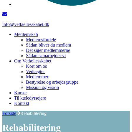
info@vetfaellesskabet.dk
Medlemskab
Medlemsfordele
Sådan bliver du medlem
Det siger medlemmerne
Sådan samarbejder vi
Om Vetfællesskabet
Kort om os
Vedtægter
Medlemmer
Bestyrelse og arbejdsgruppe
Mission og vision
Kurser
Til kæledyrsejere
Kontakt
Forside
Rehabilitering
Rehabilitering