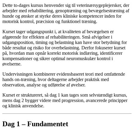
Dette to-dages kursus henvender sig til veterinærsygeplejersker, der
arbejder med rehabilitering, genoptræning og bevægelsestræning af
hunde og ønsker at styrke deres kliniske kompetencer inden for
motorisk kontrol, præcision og funktionel træning.
Kurset tager udgangspunkt i, at kvaliteten af bevægelsen er
afgørende for effekten af rehabiliteringen. Små afvigelser i
udgangsposition, timing og belastning kan have stor betydning for
både resultat og risiko for overbelastning. Derfor fokuserer kurset
på, hvordan man opnår korrekt motorisk indlæring, identificerer
kompensationer og sikrer optimal neuromuskulær kontrol i
øvelserne.
Undervisningen kombinerer evidensbaseret teori med omfattende
hands on-træning, hvor deltagerne arbejder praktisk med
observation, analyse og udførelse af øvelser.
Kurset er struktureret, så dag 1 kan tages som selvstændigt kursus,
mens dag 2 bygger videre med progression, avancerede principper
og klinisk anvendelse.
Dag 1 – Fundamentet