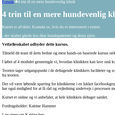
Forside
4 trin til en mere hundevenlig klinik
4 trin til en mere hundevenlig k
Kurset er afviklet. Kontakt os, hvis du er interesseret i emnet.
- der skaber glæde hos dine hundepatienter og deres ejere.
Vetfællesskabet udbyder dette kursus.
Tilmeld dit team til årets bedste og mest hands-on baserede kursus ræ
I løbet af 4 moduler gennemgår vi, hvordan klinikken kan lave små ko
Teorien tager udgangspunkt i de deltagende klinikkers faciliteter og 
fra teorien.
Der vil være løbende sparring for klinikkerne i en lukket facebookgr
har også mulighed for at få råd og vejledning undervejs i processen 
Kurset er online og vi anbefaler, at hele klinikken deltager samlet.
Fordragsholder: Katrine Hammer
Læs mere om Katrine her: