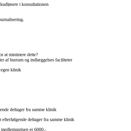
kudløsere i konsultationen
ournalisering.
or at minimere dette?
er af burrum og indlæggelses faciliteter
egen klinik
lgende deltager fra samme klinik
r efterfølgende deltager fra samme klinik
g medlemsprisen er 6000,-