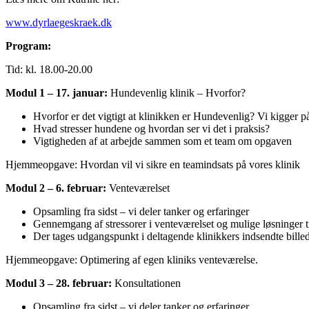
www.dyrlaegeskraek.dk
Program:
Tid: kl. 18.00-20.00
Modul 1 – 17. januar:
Hundevenlig klinik – Hvorfor?
Hvorfor er det vigtigt at klinikken er Hundevenlig? Vi kigger 
Hvad stresser hundene og hvordan ser vi det i praksis?
Vigtigheden af at arbejde sammen som et team om opgaven
Hjemmeopgave: Hvordan vil vi sikre en teamindsats på vores klinik
Modul 2 – 6. februar:
Venteværelset
Opsamling fra sidst – vi deler tanker og erfaringer
Gennemgang af stressorer i venteværelset og mulige løsninger t
Der tages udgangspunkt i deltagende klinikkers indsendte billed
Hjemmeopgave: Optimering af egen kliniks venteværelse.
Modul 3 – 28. februar:
Konsultationen
Opsamling fra sidst – vi deler tanker og erfaringer