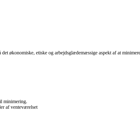
på det økonomiske, etiske og arbejdsglædemæssige aspekt af at minimere 
il minimering.
er af venteværelset